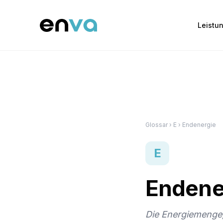
Leistu
Glossar
› E › Endenergie
E
Endene
Die Energiemenge