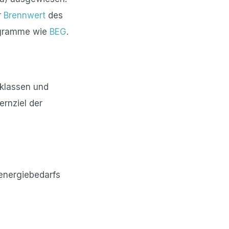
r
Brennwert
des
rogramme wie
BEG
.
zklassen und
ernziel der
energiebedarfs