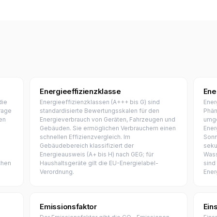
Energieeffizienzklasse
Ene
die
Energieeffizienzklassen (A+++ bis G) sind
Ener
rage
standardisierte Bewertungsskalen für den
Phän
ren
Energieverbrauch von Geräten, Fahrzeugen und
umge
Gebäuden. Sie ermöglichen Verbrauchern einen
Ener
schnellen Effizienzvergleich. Im
Sonn
Gebäudebereich klassifiziert der
seku
Energieausweis (A+ bis H) nach GEG; für
Wass
chen
Haushaltsgeräte gilt die EU-Energielabel-
sind
Verordnung.
Ener
Emissionsfaktor
Ein