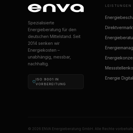
LEISTUNGEN
Energiebesch
Spezialisierte
Direktvermark
Energieberatung für den
deutschen Mittelstand. Seit
Energieberat
2014 senken wir
Energiemana
Energiekosten –
unabhängig, messbar,
Energiekonze
nachhaltig.
Messstellenk
Energie Digita
ISO 9001 IN
VORBEREITUNG
© 2026 ENVA Energieberatung GmbH. Alle Rechte vorbehalt