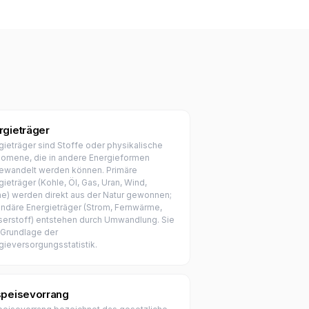
rgieträger
gieträger sind Stoffe oder physikalische
omene, die in andere Energieformen
wandelt werden können. Primäre
gieträger (Kohle, Öl, Gas, Uran, Wind,
e) werden direkt aus der Natur gewonnen;
ndäre Energieträger (Strom, Fernwärme,
erstoff) entstehen durch Umwandlung. Sie
 Grundlage der
gieversorgungsstatistik.
speisevorrang