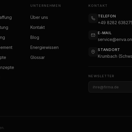
UNTERNEHMEN
KONTAKT
TELEFON
affung
Über uns
+49 8282 63827
tung
Kontakt
E-MAIL
ung
Blog
service@enva.on
gement
Energiewissen
STANDORT
Krumbach (Schwa
pte
Glossar
onzepte
NEWSLETTER
l
en.