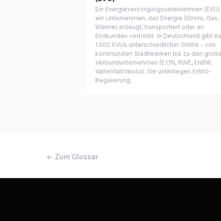
Ein Energieversorgungsunternehmen (EVU) 
ein Unternehmen, das Energie (Strom, Gas,
Wärme) erzeugt, transportiert oder an
Endkunden vertreibt. In Deutschland gibt es
1.500 EVUs unterschiedlicher Größe – von
kommunalen Stadtwerken bis zu den groß
Verbundunternehmen (E.ON, RWE, EnBW,
Vattenfall/Veolia). Sie unterliegen EnWG-
Regulierung.
← Zum Glossar