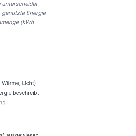
 unterscheidet
h genutzte Energie
giemenge (kWh
. Wärme, Licht)
ergie beschreibt
nd.
a) ausgewiesen.