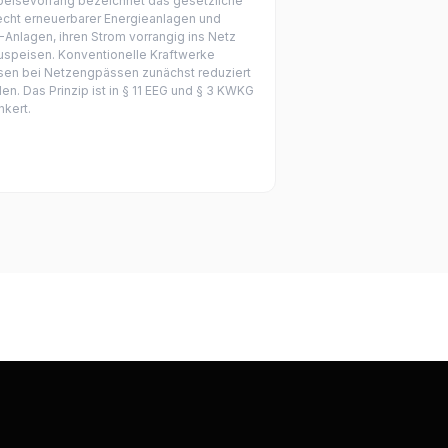
peisevorrang bezeichnet das gesetzliche
echt erneuerbarer Energieanlagen und
Anlagen, ihren Strom vorrangig ins Netz
uspeisen. Konventionelle Kraftwerke
en bei Netzengpässen zunächst reduziert
en. Das Prinzip ist in § 11 EEG und § 3 KWKG
nkert.