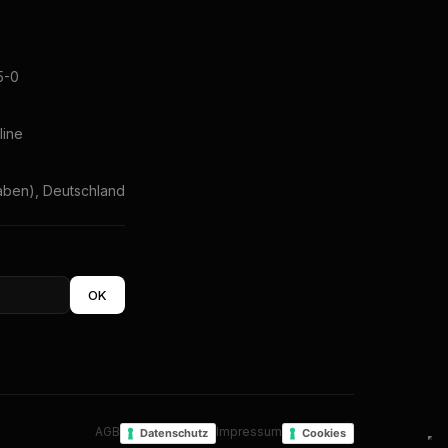
5-0
line
ben), Deutschland
OK
AGB
Impressum
Datenschutz
Cookies