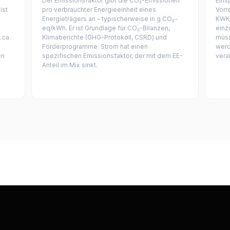
Der Emissionsfaktor gibt die CO₂-Emissionen
Eins
ist
pro verbrauchter Energieeinheit eines
Vorr
Energieträgers an – typischerweise in g CO₂-
KWK-
eq/kWh. Er ist Grundlage für CO₂-Bilanzen,
einz
 ca.
Klimaberichte (GHG-Protokoll, CSRD) und
müss
Förderprogramme. Strom hat einen
werd
en
spezifischen Emissionsfaktor, der mit dem EE-
vera
Anteil im Mix sinkt.