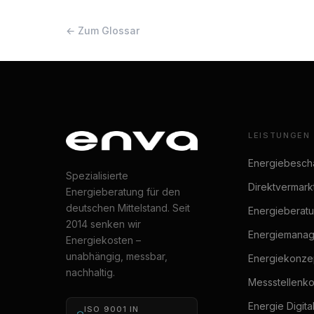
← Zum Glossar
LEISTUNGEN
Energiebesch
Spezialisierte
Direktvermark
Energieberatung für den
deutschen Mittelstand. Seit
Energieberat
2014 senken wir
Energiemana
Energiekosten –
unabhängig, messbar,
Energiekonze
nachhaltig.
Messstellenk
Energie Digita
ISO 9001 IN