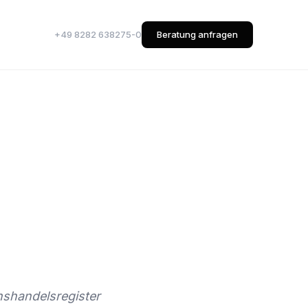
+49 8282 638275-0
Beratung anfragen
nshandelsregister