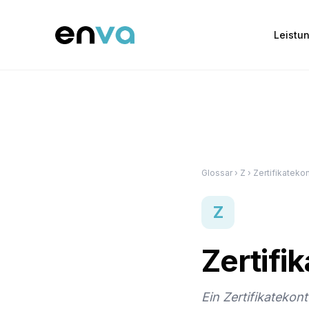
Leistu
Glossar
› Z › Zertifikateko
Z
Zertifi
Ein Zertifikatekon