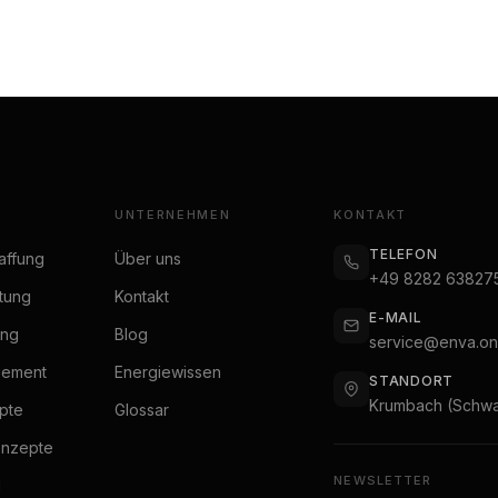
UNTERNEHMEN
KONTAKT
TELEFON
affung
Über uns
+49 8282 63827
tung
Kontakt
E-MAIL
ung
Blog
service@enva.on
gement
Energiewissen
STANDORT
Krumbach (Schwa
pte
Glossar
onzepte
NEWSLETTER
l