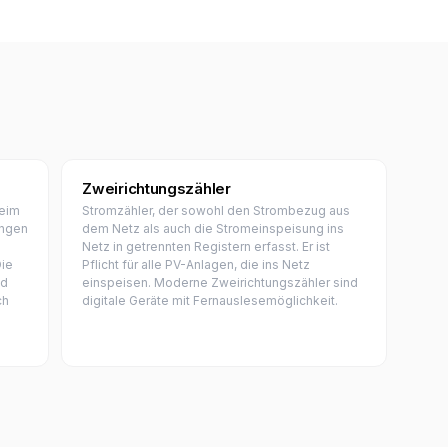
Zweirichtungszähler
eim
Stromzähler, der sowohl den Strombezug aus
ungen
dem Netz als auch die Stromeinspeisung ins
Netz in getrennten Registern erfasst. Er ist
Die
Pflicht für alle PV-Anlagen, die ins Netz
nd
einspeisen. Moderne Zweirichtungszähler sind
ch
digitale Geräte mit Fernauslesemöglichkeit.