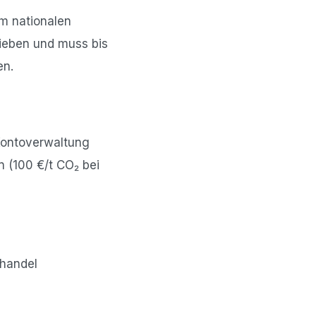
im nationalen
rieben und muss bis
en.
 Kontoverwaltung
 (100 €/t CO₂ bei
shandel