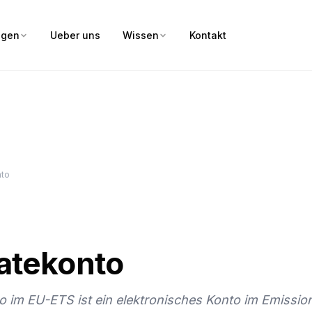
ngen
Ueber uns
Wissen
Kontakt
nto
katekonto
to im EU-ETS ist ein elektronisches Konto im Emissio